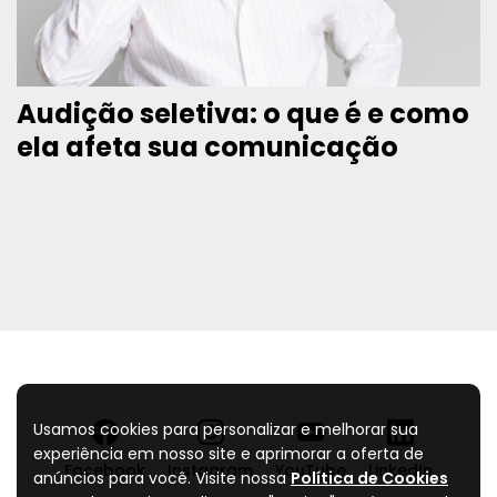
Audição seletiva: o que é e como
ela afeta sua comunicação
Usamos cookies para personalizar e melhorar sua
experiência em nosso site e aprimorar a oferta de
Facebook
Instagram
YouTube
LinkedIn
anúncios para você. Visite nossa
Política de Cookies