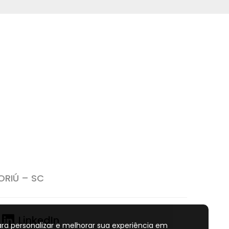
ORIÚ – SC
LinkedIn
ra personalizar e melhorar sua experiência em