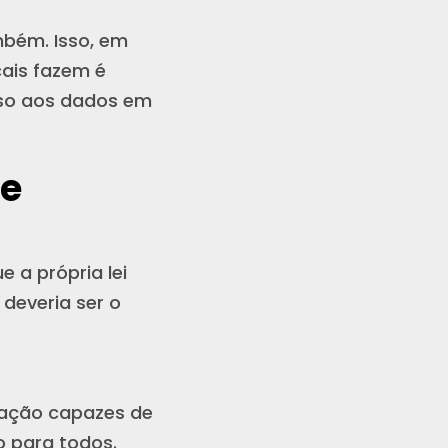
mbém. Isso, em
cais fazem é
esso aos dados em
de
e a própria lei
 deveria ser o
cação capazes de
o para todos.