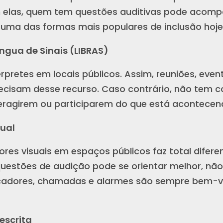
 elas, quem tem questões auditivas pode acomp
É uma das formas mais populares de inclusão hoje
íngua de Sinais (LIBRAS)
térpretes em locais públicos. Assim, reuniões, even
ecisam desse recurso. Caso contrário, não tem
eragirem ou participarem do que está acontecen
sual
ores visuais em espaços públicos faz total difer
estões de audição pode se orientar melhor, não
dicadores, chamadas e alarmes são sempre bem-v
escrita