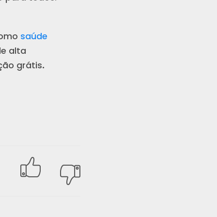
como
saúde
de alta
ão grátis
.