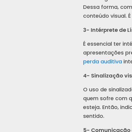
Dessa forma, com
conteúdo visual. 
3- Intérprete de L
É essencial ter in
apresentações pr
perda auditiva
int
4- Sinalização vi
O uso de sinalizad
quem sofre com qu
esteja. Então, in
sentido.
5- Comunicação 