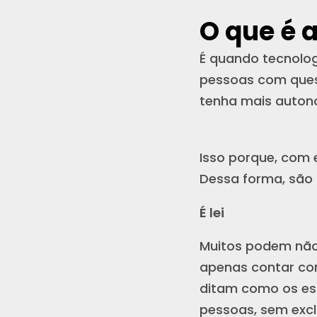
O que é 
É quando tecnologi
pessoas com quest
tenha mais autono
Isso porque, com 
Dessa forma, são 
É lei
Muitos podem não s
apenas contar com
ditam como os es
pessoas, sem excl