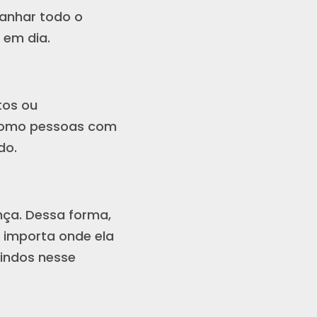
anhar todo o
 em dia.
tos ou
 como pessoas com
do.
ença. Dessa forma,
 importa onde ela
indos nesse