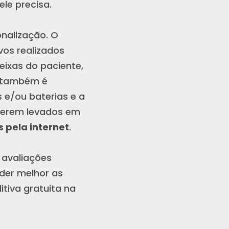
ele precisa.
onalização. O
vos realizados
eixas do paciente,
o também é
 e/ou baterias e a
 serem levados em
 pela internet
.
 avaliações
nder melhor as
tiva gratuita na