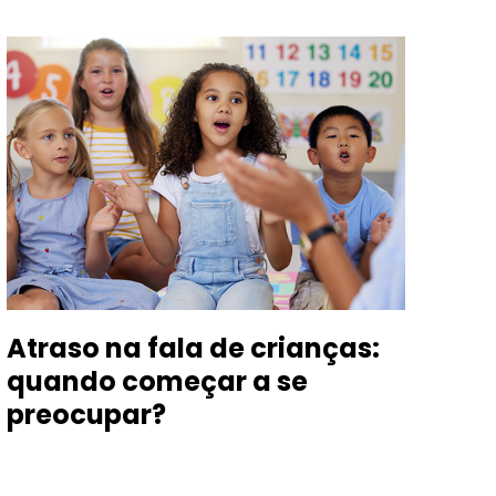
Atraso na fala de crianças:
Ap
quando começar a se
id
preocupar?
a 